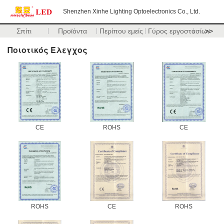
Shenzhen Xinhe Lighting Optoelectronics Co., Ltd.
Σπίτι
Προϊόντα
Περίπου εμείς
Γύρος εργοστασίων
>>
Ποιοτικός Έλεγχος
CE
ROHS
CE
ROHS
CE
ROHS