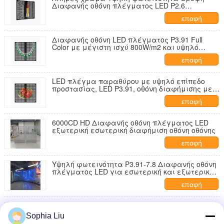
Διαφανής οθόνη πλέγματος LED P2.6
Εσωτερική εξωτερική διαδραστική διαφήμιση
επαφή
Διαφανής οθόνη LED πλέγματος P3.91 Full
Color με μέγιστη ισχύ 800W/m2 και υψηλό
επίπεδο προστασίας
επαφή
LED πλέγμα παραθύρου με υψηλό επίπεδο
προστασίας, LED P3.91, οθόνη διαφήμισης με
σταθερή απόδοση και υψηλή διαφάνεια
επαφή
6000CD HD Διαφανής οθόνη πλέγματος LED
εξωτερική εσωτερική διαφήμιση οθόνη οθόνης
επαφή
Υψηλή φωτεινότητα P3.91-7.8 Διαφανής οθόνη
πλέγματος LED για εσωτερική και εξωτερική
διαφήμιση
επαφή
Φαρμακευτική τιμή Πλήρως χρωματική οθόνη
πλέγματος πλέγματος διαφανής Led IP67 RGB
Sophia Liu
P3.91 οθόνη πλέγματος πλέγματος LED οθόνη