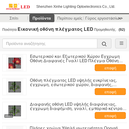
Shenzhen Xinhe Lighting Optoelectronics Co., Ltd.
Σπίτι
Προϊόντα
Περίπου εμείς
Γύρος εργοστασίων
>>
Εικονική οθόνη πλέγματος LED
Ποιότητα
Προμηθευτής.
(92)
Εσωτερικού και Εξωτερικού Χώρου Έγχρωμη
Οθόνη Διαφανές Γυαλί LED Πλέγμα Οθόνη
Ηλεκτρονική Διαφήμιση LED Πίνακας
επαφή
Οθόνη πλέγματος LED υψηλής ευκρίνειας,
έγχρωμη, εσωτερικού χώρου, διαφανής,
πλέγματος για εμπορικό κέντρο
επαφή
Διαφανής οθόνη LED υψηλής διαφάνειας,
έγχρωμη διαφήμιση, γυαλί, εμπορικό κέντρο,
εκθεσιακός χώρος
επαφή
Πλήρες χρώμα Υψηλή φωτεινότητα Οροφή