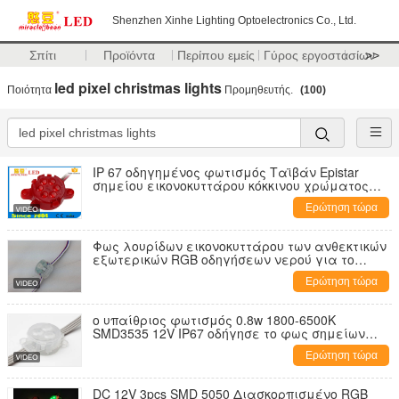
Shenzhen Xinhe Lighting Optoelectronics Co., Ltd.
Σπίτι
Προϊόντα
Περίπου εμείς
Γύρος εργοστασίων
>>
led pixel christmas lights
Ποιότητα
Προμηθευτής.
(100)
IP 67 οδηγημένος φωτισμός Ταϊβάν Epistar
σημείου εικονοκυττάρου κόκκινου χρώματος
30mm Dc24v
Ερώτηση τώρα
Φως λουρίδων εικονοκυττάρου των ανθεκτικών
εξωτερικών RGB οδηγήσεων νερού για το
φωτισμό διακοσμήσεων των οδηγήσεων
Ερώτηση τώρα
ο υπαίθριος φωτισμός 0.8w 1800-6500K
SMD3535 12V IP67 οδήγησε το φως σημείων
εικονοκυττάρου με αδιάβροχο
Ερώτηση τώρα
DC 12V 3pcs SMD 5050 Διασκορπισμένο RGB