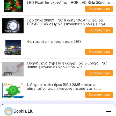
LED Pixel, διευκρινίσιμη RGB LED Strip 30mm led
pixel point light
Ερώτηση τώρα
Πράσινα 30mm IP67 6 οδήγησαν τα φω'τα
DC24V 0.6W σειράς εικονοκυττάρου με την
Ταϊβάν Epistar
Ερώτηση τώρα
Φωτισμοί με μόνιμο φως LED
Ερώτηση τώρα
Οδηγημένο σημείο ελαφρύ αδιάβροχο IP67
30mm εικονοκυττάρου αργιλίου
σχεδιάγραμμα RGB φασόλι θαύματος
Ερώτηση τώρα
DMX512
UV προστασία 6pcs SMD 2835 πράσινο
οδηγημένο φως εικονοκυττάρου για το
φωτισμό ακρών
Ερώτηση τώρα
Η αδιάβροχη διακόσμηση οδήγησε την υψηλή
φωτεινότητα ενότητας 100lm/W
Sophia Liu
Unprogrammable εικονοκυττάρου 6smd 2835