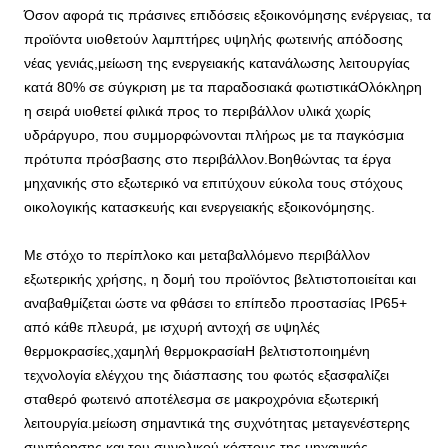
Όσον αφορά τις πράσινες επιδόσεις εξοικονόμησης ενέργειας, τα
προϊόντα υιοθετούν λαμπτήρες υψηλής φωτεινής απόδοσης
νέας γενιάς,μείωση της ενεργειακής κατανάλωσης λειτουργίας
κατά 80% σε σύγκριση με τα παραδοσιακά φωτιστικάΟλόκληρη
η σειρά υιοθετεί φιλικά προς το περιβάλλον υλικά χωρίς
υδράργυρο, που συμμορφώνονται πλήρως με τα παγκόσμια
πρότυπα πρόσβασης στο περιβάλλον.Βοηθώντας τα έργα
μηχανικής στο εξωτερικό να επιτύχουν εύκολα τους στόχους
οικολογικής κατασκευής και ενεργειακής εξοικονόμησης.
Με στόχο το περίπλοκο και μεταβαλλόμενο περιβάλλον
εξωτερικής χρήσης, η δομή του προϊόντος βελτιστοποιείται και
αναβαθμίζεται ώστε να φθάσει το επίπεδο προστασίας IP65+
από κάθε πλευρά, με ισχυρή αντοχή σε υψηλές
θερμοκρασίες,χαμηλή θερμοκρασίαΗ βελτιστοποιημένη
τεχνολογία ελέγχου της διάσπασης του φωτός εξασφαλίζει
σταθερό φωτεινό αποτέλεσμα σε μακροχρόνια εξωτερική
λειτουργία.μείωση σημαντικά της συχνότητας μεταγενέστερης
συντήρησης και του συνολικού κόστους της μηχανικής.