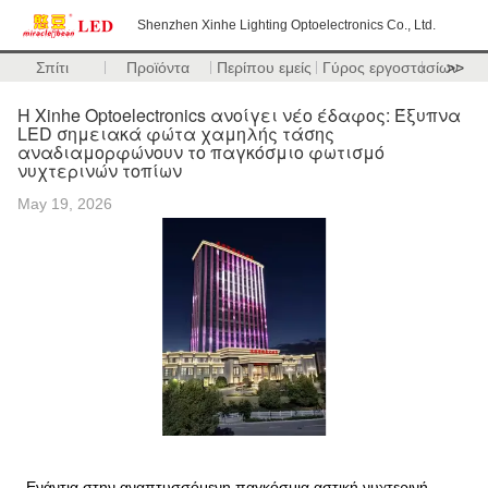
Shenzhen Xinhe Lighting Optoelectronics Co., Ltd.
Σπίτι
Προϊόντα
Περίπου εμείς
Γύρος εργοστασίων
>>
Η Xinhe Optoelectronics ανοίγει νέο έδαφος: Έξυπνα
LED σημειακά φώτα χαμηλής τάσης
αναδιαμορφώνουν το παγκόσμιο φωτισμό
νυχτερινών τοπίων
May 19, 2026
Ενάντια στην αναπτυσσόμενη παγκόσμια αστική νυχτερινή