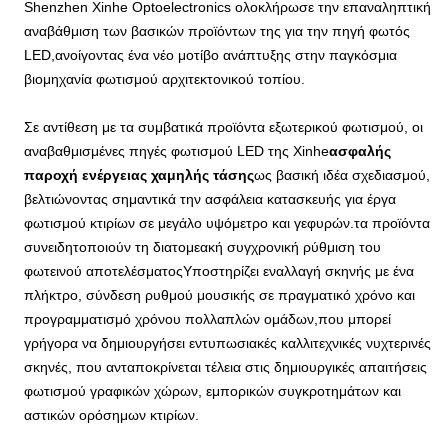
Shenzhen Xinhe Optoelectronics ολοκλήρωσε την επαναληπτική
αναβάθμιση των βασικών προϊόντων της για την πηγή φωτός
LED,ανοίγοντας ένα νέο μοτίβο ανάπτυξης στην παγκόσμια
βιομηχανία φωτισμού αρχιτεκτονικού τοπίου.
Σε αντίθεση με τα συμβατικά προϊόντα εξωτερικού φωτισμού, οι
αναβαθμισμένες πηγές φωτισμού LED της Xinhe
ασφαλής
παροχή ενέργειας χαμηλής τάσης
ως βασική ιδέα σχεδιασμού,
βελτιώνοντας σημαντικά την ασφάλεια κατασκευής για έργα
φωτισμού κτιρίων σε μεγάλο υψόμετρο και γεφυρών.τα προϊόντα
συνειδητοποιούν τη διατομεακή συγχρονική ρύθμιση του
φωτεινού αποτελέσματοςΥποστηρίζει εναλλαγή σκηνής με ένα
πλήκτρο, σύνδεση ρυθμού μουσικής σε πραγματικό χρόνο και
προγραμματισμό χρόνου πολλαπλών ομάδων,που μπορεί
γρήγορα να δημιουργήσει εντυπωσιακές καλλιτεχνικές νυχτερινές
σκηνές, που ανταποκρίνεται τέλεια στις δημιουργικές απαιτήσεις
φωτισμού γραφικών χώρων, εμπορικών συγκροτημάτων και
αστικών ορόσημων κτιρίων.