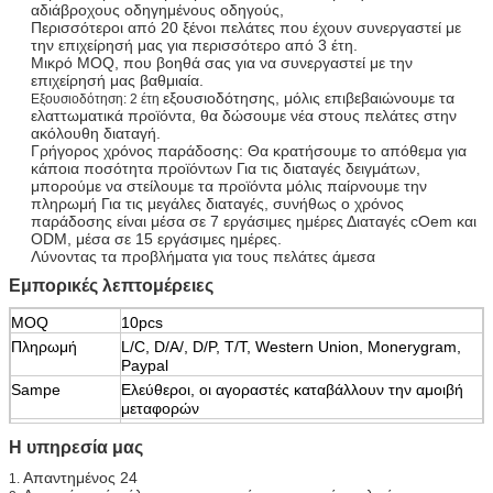
αδιάβροχους οδηγημένους οδηγούς,
Περισσότεροι από 20 ξένοι πελάτες που έχουν συνεργαστεί με
την επιχείρησή μας για περισσότερο από 3 έτη.
Μικρό MOQ, που βοηθά σας για να συνεργαστεί με την
επιχείρησή μας βαθμιαία.
εξουσιοδότησης, μόλις επιβεβαιώνουμε τα
Εξουσιοδότηση: 2 έτη
ελαττωματικά προϊόντα, θα δώσουμε νέα στους πελάτες στην
ακόλουθη διαταγή.
Γρήγορος χρόνος παράδοσης: Θα κρατήσουμε το απόθεμα για
κάποια ποσότητα προϊόντων Για τις διαταγές δειγμάτων,
μπορούμε να στείλουμε τα προϊόντα μόλις παίρνουμε την
πληρωμή Για τις μεγάλες διαταγές, συνήθως ο χρόνος
παράδοσης είναι μέσα σε 7 εργάσιμες ημέρες Διαταγές cOem και
ODM, μέσα σε 15 εργάσιμες ημέρες.
Λύνοντας τα προβλήματα για τους πελάτες άμεσα
Εμπορικές λεπτομέρειες
MOQ
10pcs
Πληρωμή
L/C, D/A/, D/P, T/T, Western Union, Monerygram,
Paypal
Sampe
Ελεύθεροι, οι αγοραστές καταβάλλουν την αμοιβή
μεταφορών
Λιμένας
Shenzhen
Η υπηρεσία μας
Χρόνος
3-5 ημέρες
παράδοσης
Απαντημένος 24
1.
Θα κρατήσουμε το απόθεμα για κάποια ποσότητα