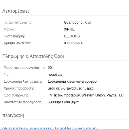
Λεπτομέρειες
Τόπος καταγωγής:
Guangdong, Κίνα
Μάρκα:
XINHE
Πιστοποίηση:
CE ROHS
Αριθμό μοντέλου:
XT3232P24
Πληρωμής & Αποστολής Όροι
Ποσότητα παραγγελίας min:
50
Τιμή:
negotiate
Συσκευασία λεπτομέρειες:
Συσκευασία κιβωτίων εγγράφου
Χρόνος παράδοσης:
μέσα σε 3-5 εργάσιμες ημέρες
Όροι πληρωμής:
T/T εκ των προτέρων, Western Union, Paypal, LC
Δυνατότητα προσφοράς:
50000pcs ανά μήνα
περιγραφή
οδηγημένες γραμμικές λουρίδες φωτισμού