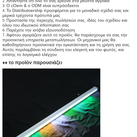
Απαντήστε ότι όλο το σας ερευνά στα ρευστά αγγλικά
2.
προϊόντων
Ο cOem & ο ODM είναι ευπρόσδεκτοι
3.
Το Distributoership προσφέρεται για το μοναδικό σχέδιό σας και
4.
Για τις διαταγές δειγμάτων:
μερικά τρέχοντα πρότυπά μας
μπορούμε να στείλουμε τα προϊόντα μόλις
Προστασία της περιοχής πωλήσεών σας, ιδέες του σχεδίου και
5.
όλου του ιδιωτικού informaton σας
παίρνουμε την πληρωμή
Παρέχετε την ισόβια εξουσιοδότηση
6.
Για τις μεγάλες διαταγές:
Αφότου αγοράζετε αυτό το προϊόν, θα παράσχουμε σε σας την
7.
προσεκτική υπηρεσία μεταπωλήσεων. Οι μηχανικοί μας θα
συνήθως ο χρόνος παράδοσης είναι μέσα σε 7
καθοδηγήσουν προσεκτικά την εγκατάσταση και τη χρήση για σας.
εργάσιμες ημέρες
Αυτός περιλαμβάνει τη σύνδεση του ελεγκτή και του φωτός, και
επίσης το λογισμικό ελέγχου.
Διαταγές cOem και ODM:
♦♦ το προϊόν παρουσιάζει
μέσα σε 15 εργάσιμες ημέρες.
Συσκευασία
ένα μεγάλο κιβώτιο.
Ναυτιλία
Αεροπορικώς, από τη θάλασσα, σαφή
υποστηρίζεται.