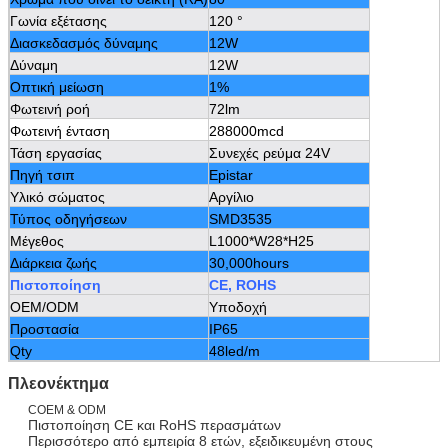
Γωνία εξέτασης
120 °
Διασκεδασμός δύναμης
12W
Δύναμη
12W
Οπτική μείωση
1%
Φωτεινή ροή
72lm
Φωτεινή ένταση
288000mcd
Τάση εργασίας
Συνεχές ρεύμα 24V
Πηγή τσιπ
Epistar
Υλικό σώματος
Αργίλιο
Τύπος οδηγήσεων
SMD3535
Μέγεθος
L1000*W28*H25
Διάρκεια ζωής
30,000hours
Πιστοποίηση
CE, ROHS
OEM/ODM
Υποδοχή
Προστασία
IP65
Qty
48led/m
Πλεονέκτημα
COEM & ODM
Πιστοποίηση CE και RoHS περασμάτων
Περισσότερο από εμπειρία 8 ετών, εξειδικευμένη στους