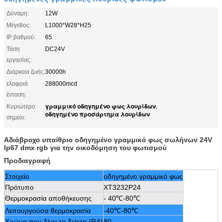
Δύναμη:
12W
Μέγεθος:
L1000*W28*H25
IP βαθμού:
65
Τάση
DC24V
εργασίας:
Διάρκεια ζωής:
30000h
ελαφριά
288000mcd
ένταση:
γραμμικό οδηγημένο φως λουρίδων
Κυριώτερο
,
οδηγημένο προσάρτημα λουρίδων
σημείο:
Αδιάβροχο υπαίθριο οδηγημένο γραμμικό φως σωλήνων 24V
Ip67 dmx rgb για την οικοδόμηση του φωτισμού
Προδιαγραφή
Στοιχείο
οδηγημένο γραμμικό φως
Πρότυπο
XT3232P24
Θερμοκρασία αποθήκευσης
-
40℃-80℃
Λειτουργούσα θερμοκρασία
-40℃-80℃
Χρώμα που δίνει το δείκτη (RA)
80