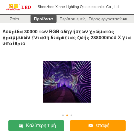
Shenzhen Xinhe Lighting Optoelectronics Co., Ltd.
Σπίτι
Προϊόντα
Περίπου εμείς
Γύρος εργοστασίων
>>
Λουρίδα 30000 των RGB οδηγήσεων χρώματος
γραμμικών ένταση διάρκειας ζωής 288000mcd Χ για
υπαίθριο
Καλύτερη τιμή
επαφή