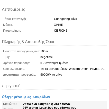
Λεπτομέρειες
Τόπος καταγωγής:
Guangdong, Κίνα
Μάρκα:
XINHE
Πιστοποίηση:
CE ROHS
Πληρωμής & Αποστολής Όροι
Ποσότητα παραγγελίας min:
100m
Τιμή:
negotiate
Χρόνος παράδοσης:
5-7 εργάσιμες ημέρες
Όροι πληρωμής:
T/T εκ των προτέρων, Western Union, Paypal, LC
Δυνατότητα προσφοράς:
50000M το μήνα
περιγραφή
Οδηγημένο φως λουρίδων
υπαίθρια οδήγησε φώτα ταινία
Κυριώτερο
,
24V φω'τα λουρίδων των οδηγήσεων