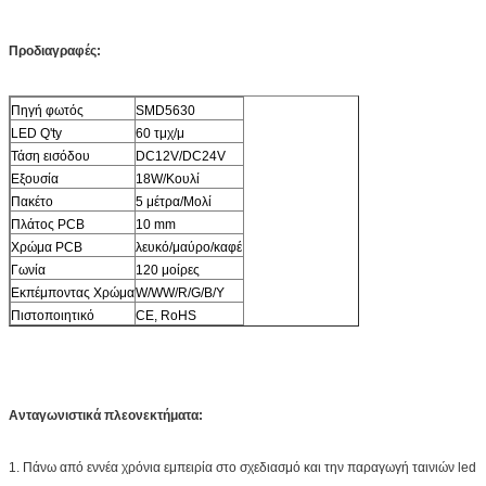
Προδιαγραφές
:
Πηγή φωτός
SMD5630
LED Q'ty
60 τμχ/μ
Τάση εισόδου
DC12V/DC24V
Εξουσία
18W/Κουλί
Πακέτο
5 μέτρα/Μολί
Πλάτος PCB
10 mm
Χρώμα PCB
λευκό/μαύρο/καφέ
Γωνία
120 μοίρες
Εκπέμποντας Χρώμα
W/WW/R/G/B/Y
Πιστοποιητικό
CE, RoHS
Ανταγωνιστικά πλεονεκτήματα:
1. Πάνω από εννέα χρόνια εμπειρία στο σχεδιασμό και την παραγωγή ταινιών led