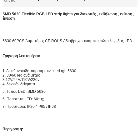
σημείο:
SMD 5630 Flexible RGB LED strip lights για διακοπές , εκδήλωση , έκθεση ,
έκθεση
5630 60PCS Λαμπτήρες CE ROHS Αδιάβροχα εύκαμπτα φώτα λωρίδας LED
Γρήγορη λεπτομέρεια:
1. Διευθυνσιοδοτούμενη ταινία led rgb 5630
2. 30/60 led ανά μέτρο
3,12V/24V/110V/220v
4. δωρεάν δείγματα
5. Τύπος LED: SMD 5630
6. Ποσότητα LED: 60τμχ
7. Προστασία: IP20 / IP65 / IP68
Περιγραφή: