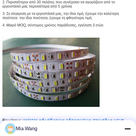
2. Περισσότεροι από 30 πελάτες που συνέχισαν να αγοράζουν από το
εργοστάσιό μας περισσότερα από 5 χρόνια
3. Σε σύγκριση με τα εργοστάσιά μας, την ίδια τιμή, έχουμε την καλύτερη
ποιότητα· την ίδια ποιότητα, έχουμε τη φθηνότερη τιμή.
4. Μικρό MOQ, σύντομος χρόνος παράδοσης, εγγύηση 3 ετών.
epistar αδιάβροχα οδηγημένα σημάδια τσιπ
Ετικέττες:
,
smd 2835 οδήγησαν τα σημάδια επίδειξης
,
Mia Wang
υπαίθρια οδήγησε φώτα ταινία