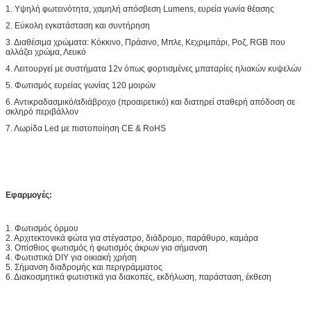
1. Υψηλή φωτεινότητα, χαμηλή απόσβεση Lumens, ευρεία γωνία θέασης
2. Εύκολη εγκατάσταση και συντήρηση
3. Διαθέσιμα χρώματα: Κόκκινο, Πράσινο, Μπλε, Κεχριμπάρι, Ροζ, RGB που
αλλάζει χρώμα, Λευκό
4. Λειτουργεί με συστήματα 12v όπως φορτισμένες μπαταρίες ηλιακών κυψελών
5. Φωτισμός ευρείας γωνίας 120 μοιρών
6. Αντικραδασμικό/αδιάβροχο (προαιρετικό) και διατηρεί σταθερή απόδοση σε
σκληρό περιβάλλον
7. Λωρίδα Led με πιστοποίηση CE & RoHS
Εφαρμογές:
1. Φωτισμός όρμου
2. Αρχιτεκτονικά φώτα για στέγαστρο, διάδρομο, παράθυρο, καμάρα
3. Οπίσθιος φωτισμός ή φωτισμός άκρων για σήμανση
4. Φωτιστικά DIY για οικιακή χρήση
5. Σήμανση διαδρομής και περιγράμματος
6. Διακοσμητικά φωτιστικά για διακοπές, εκδήλωση, παράσταση, έκθεση