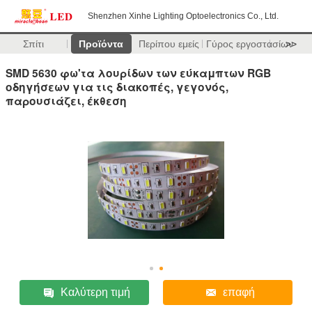
Shenzhen Xinhe Lighting Optoelectronics Co., Ltd.
Σπίτι
Προϊόντα
Περίπου εμείς
Γύρος εργοστασίων
>>
SMD 5630 φω'τα λουρίδων των εύκαμπτων RGB
οδηγήσεων για τις διακοπές, γεγονός,
παρουσιάζει, έκθεση
Καλύτερη τιμή
επαφή