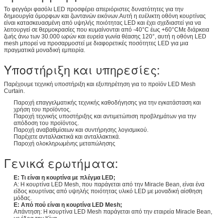
Το φεγγάρι φασόλι LED προσφέρει απεριόριστες δυνατότητες για την
δημιουργία όμορφων και ζωντανών εικόνων.Αυτή η ευέλικτη οθόνη κουρτίνας
είναι κατασκευασμένη από υψηλής ποιότητας LED και έχει σχεδιαστεί για να
λειτουργεί σε θερμοκρασίες που κυμαίνονται από -40°C έως +60°CΜε διάρκεια
ζωής άνω των 30.000 ωρών και ευρεία γωνία θέασης 120°, αυτή η οθόνη LED
mesh μπορεί να προσαρμοστεί με διαφορετικές ποσότητες LED για μια
πραγματικά μοναδική εμπειρία.
Υποστήριξη και υπηρεσίες:
Παρέχουμε τεχνική υποστήριξη και εξυπηρέτηση για το προϊόν LED Mesh
Curtain.
Παροχή επαγγελματικής τεχνικής καθοδήγησης για την εγκατάσταση και
χρήση του προϊόντος.
Παροχή τεχνικής υποστήριξης και αντιμετώπιση προβλημάτων για την
απόδοση του προϊόντος.
Παροχή αναβαθμίσεων και συντήρησης λογισμικού.
Παρέχετε ανταλλακτικά και ανταλλακτικά.
Παροχή ολοκληρωμένης μεταπώλησης
Γενικά ερωτήματα:
Ε: Τι είναι η κουρτίνα με πλέγμα LED;
Α: Η κουρτίνα LED Mesh, που παράγεται από την Miracle Bean, είναι ένα
είδος κουρτίνας από υψηλής ποιότητας υλικό LED με μοναδική αίσθηση
μόδας.
Ε: Από πού είναι η κουρτίνα LED Mesh;
Απάντηση: Η κουρτίνα LED Mesh παράγεται από την εταιρεία Miracle Bean,