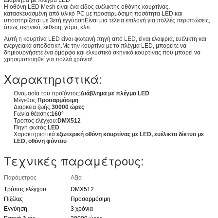
Η οθόνη LED Mesh είναι ένα είδος ευέλικτης οθόνης κουρτίνας,
κατασκευασμένη από υλικό PC με προσαρμόσιμη ποσότητα LED.και
υποστηρίζεται με 3ετή εγγύησηΕίναι μια τέλεια επιλογή για πολλές περιπτώσεις,
όπως σκηνικό, έκθεση, γάμο, κλπ.
Αυτή η κουρτίνα LED είναι φωτεινή πηγή από LED, είναι ελαφριά, ευέλικτη και
ενεργειακά αποδοτική.Με την κουρτίνα με το πλέγμα LED, μπορείτε να
δημιουργήσετε ένα όμορφο και ελκυστικό σκηνικό κουρτίνας που μπορεί να
χρησιμοποιηθεί για πολλά χρόνια!
Χαρακτηριστικά:
Ονομασία του προϊόντος:
Διάβλημα με πλέγμα LED
Μέγεθος:
Προσαρμόσιμη
Διαρκεια ζωής:
30000 ώρες
Γωνία θέασης:
160°
Τρόπος ελέγχου:
DMX512
Πηγή φωτός:
LED
Χαρακτηριστικά:
εξωτερική οθόνη κουρτίνας με LED, ευέλικτο δίκτυο με
LED, οθόνη φόντου
Τεχνικές παραμέτρους:
Παράμετρος
Αξία
Τρόπος ελέγχου
DMX512
Πιξέλες
Προσαρμόσιμη
Εγγύηση
3 χρόνια