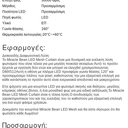
Εποχή ζωής
30000 ώρες
Μέγεθος
Προσαρμόσιμη
Ποσότητα LED
Προσαρμόσιμη
Πηγή φωτός
LED
Υλικό
ΕΠ
Γωνία θέασης
160°
Θερμοκρασία λειτουργίας
-20°C~+60°C
Εφαρμογές:
Δισκοειδής Διαφωτιστική Λύση
Το Miracle Bean LED Mesh Curtain είναι μια δυναμική και ευέλικτη λύση
φωτισμού που είναι τέλεια για μια μεγάλη ποικιλία σεναρίων.Αυτό το προϊόν
έρχεται με εγγύηση δύο ετών και μπορεί να ελεγχθεί χρησιμοποιώντας
DMX512Αυτή η οθόνη με πλέγμα LED προσφέρει γωνία θέασης 120° και
προσαρμόσιμο πλάτος των pixel, καθιστώντας την μια εξαιρετική επιλογή για
κάθε κατάσταση.το προϊόν αυτό είναι ενεργειακά αποδοτικό και μακροχρόνιο.
Είτε ψάχνετε για μια κουρτίνα LED για φωτισμό σκηνής και θεάτρου, μεγάλης
κλίμακας οθόνες βίντεο, ή ένα μοναδικό φως για μια ειδική εκδήλωση,Το Miracle
Bean LED Mesh Curtain είναι η τέλεια λύση.Ο συνδυασμός των
χαρακτηριστικών του και της ευελιξίας του το καθιστούν μια εξαιρετική επιλογή
για ένα ευρύ φάσμα χρήσεων.
Δοκιμάστε την κουρτίνα Miracle Bean LED Mesh και θα είστε σίγουροι ότι θα
φωτίσετε κάθε δωμάτιο!
Προσαρμογή: