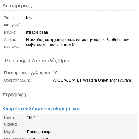
Λεπτομέρειες
Τόπος
Κίνα
καταγωγής:
Μάρκα:
miracle bean
Αριθμό
Η μέθοδος αυτή χρησιμοποιείται για την παρακολούθηση των
επιβατών και των επιβατών.5
μοντέλου:
Πληρωμής & Αποστολής Όροι
Ποσότητα παραγγελίας min:
10
Όροι πληρωμής:
Λ/Κ, D/A, D/P, T/T, Western Union, MoneyGram
περιγραφή
Κουρτίνα πλέγματος οδηγήσεων
Γωνία
160°
θέασης:
Μέγεθος:
Προσαρμόσιμη