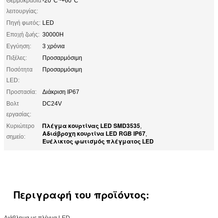
Θερμοκρασία
-20°C~+60°C
λειτουργίας:
Πηγή φωτός:
LED
Εποχή ζωής:
30000H
Εγγύηση:
3 χρόνια
Πιξέλες:
Προσαρμόσιμη
Ποσότητα
Προσαρμόσιμη
LED:
Προστασία:
Διάκριση IP67
Βολτ
DC24V
εργασίας:
Πλέγμα κουρτίνας LED SMD3535
Κυριώτερο
,
Αδιάβροχη κουρτίνα LED RGB IP67
,
σημείο:
Ευέλικτος φωτισμός πλέγματος LED
Περιγραφή του προϊόντος:
Διάβλημα με πλέγμα LED