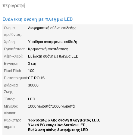
περιγραφή
Ευέλικτη οθόνη με πλέγμα LED
Όνομα
Διαφημιστική οθόνη επίδειξης
προϊόντος:
Χρήση:
Υπαίθρια αναφεμένος επίδειξη
Εγκατάσταση:
Κρεμαστική εγκατάσταση
Λέξη-κλειδί:
Ευέλικτη οθόνη με πλέγμα LED
Εγγύηση:
3 έτη
Pixel Pitch:
100
Πιστοποιητικό:
CE ROHS
Διάρκεια
30000
Ζωής:
Τύπος:
LED
Μέγεθος
1000 χιλιοστά*1000 χιλιοστά
πίνακα:
Υδατοασφαλής οθόνη πλέγματος LED
Κυριώτερο
,
Υλικό PC κουρτίνα δικτύου LED
,
σημείο:
Ευέλικτη οθόνη διαφήμισης LED