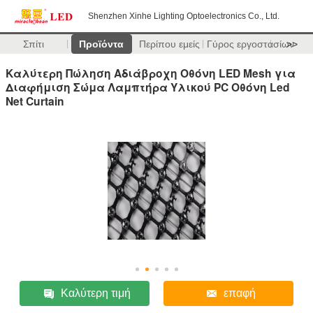
Shenzhen Xinhe Lighting Optoelectronics Co., Ltd.
Σπίτι
Προϊόντα
Περίπου εμείς
Γύρος εργοστασίων
>>
Καλύτερη Πώληση Αδιάβροχη Οθόνη LED Mesh για
Διαφήμιση Σώμα Λαμπτήρα Υλικού PC Οθόνη Led
Net Curtain
Καλύτερη τιμή
επαφή