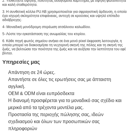
2. Υιοθετήστε υψηλής ποιότητας εισαγόμενα λαμπτήρες με υψηλή φωτεινότητα
και καλή σταθερότητα.
3. Η συνθετική κόλλα PU AB χρησιμοποιείται για σφραγιστική άρδευση, η οποία
έχει ισχυρή σκληρότητα επιφάνειας, αντοχή σε κρούσεις και υψηλό επίπεδο
αδιάβροχης·
4- Μοναδική μονόδρομη στερέωση ατσάλινου καλωδίου.
5- Λύστε την εγκατάσταση της ανωμαλίας του κτιρίου.
6. Κάθε πηγή φωτός σημείου ανήκει σε ένα μονό pixel έκφραση λειτουργία, η
οποία μπορεί να διακοσμήσει τη νυχτερινή σκηνή της πόλης και τη σκηνή της
ζωής, να βελτιώσει την ποιότητα της ζωής και να αυξήσει την λεπτότητα του εφέ
βίντεο.
Υπηρεσίες μας
Απάντηση σε 24 ώρες.
Απαντήστε σε όλες τις ερωτήσεις σας με άπταιστη
αγγλική.
OEM & ODM είναι ευπρόσδεκτα
Η διανομή προσφέρεται για το μοναδικό σας σχέδιο και
μερικά από τα τρέχοντα μοντέλα μας.
Προστασία της περιοχής πώλησης σας, ιδεών
σχεδιασμού και όλων των προσωπικών σας
πληροφοριών