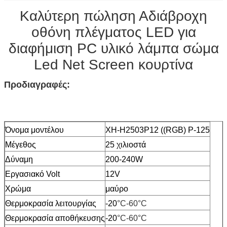
Καλύτερη πώληση Αδιάβροχη
οθόνη πλέγματος LED για
διαφήμιση PC υλικό λάμπα σώμα
Led Net Screen κουρτίνα
Προδιαγραφές:
Όνομα μοντέλου
XH-H2503P12 ((RGB) P-125
Μέγεθος
25 χιλιοστά
Δύναμη
200-240W
Εργασιακό Volt
12V
Χρώμα
μαύρο
Θερμοκρασία λειτουργίας
-20
°C-60°C
Θερμοκρασία αποθήκευσης
-20
°C-60°C