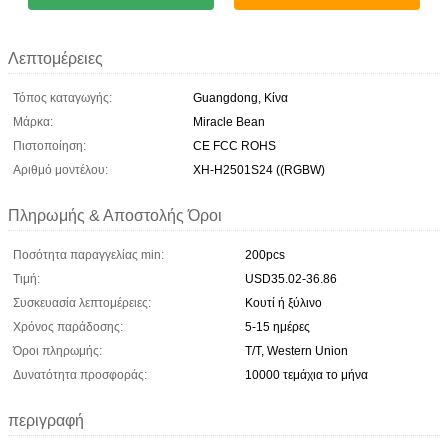
Λεπτομέρειες
Τόπος καταγωγής:
Guangdong, Κίνα
Μάρκα:
Miracle Bean
Πιστοποίηση:
CE FCC ROHS
Αριθμό μοντέλου:
XH-H2501S24 ((RGBW)
Πληρωμής & Αποστολής Όροι
Ποσότητα παραγγελίας min:
200pcs
Τιμή:
USD35.02-36.86
Συσκευασία λεπτομέρειες:
Κουτί ή ξύλινο
Χρόνος παράδοσης:
5-15 ημέρες
Όροι πληρωμής:
T/T, Western Union
Δυνατότητα προσφοράς:
10000 τεμάχια το μήνα
περιγραφή