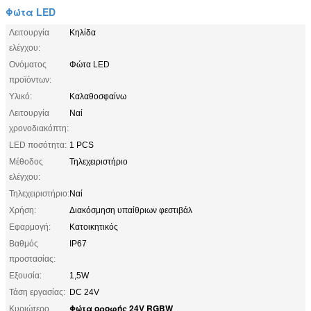
Φώτα LED
Λειτουργία
Κηλίδα
ελέγχου:
Ονόματος
Φώτα LED
προϊόντων:
Υλικό:
Καλαθοσφαίνω
Λειτουργία
Ναί
χρονοδιακόπτη:
LED ποσότητα:
1 PCS
Μέθοδος
Τηλεχειριστήριο
ελέγχου:
Τηλεχειριστήριο:
Ναί
Χρήση:
Διακόσμηση υπαίθριων φεστιβάλ
Εφαρμογή:
Κατοικητικός
Βαθμός
IP67
προστασίας:
Εξουσία:
1,5W
Τάση εργασίας:
DC 24V
Φώτα οροφής 24V RGBW
Κυριώτερο
,