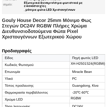
Εξωτερικά διευκρινίσιμα φωτιστικά με
σημείο:
εικονοστοιχίες
μόνιμα φώτα LED Χριστουγέννων
,
Gouly House Decor 25mm Μόνιμο Φως
Στεγών DC24V RGBW Πλήρες Χρώμα
Διευθυνσιοδοτούμενα Φώτα Pixel
Χριστουγέννων Εξωτερικού Χώρου
Προδιαγραφές
Είδος
Πηγή φωτός LED
XH-H2501S24(RGBW)
Κωδικός Φωτισμού
Επωνυμία
Miracle Bean
Υλικό
PC
Τόπος προέλευσης
Guangdong, Κίνα
Θερμοκρασία περιβάλλοντος
-20℃-60℃
RGBW
Χρώμα LED
Τάση λειτουργίας
DC24V