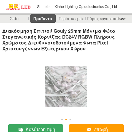
Shenzhen Xinhe Lighting Optoelectronics Co., Ltd.
Σπίτι
Προϊόντα
Περίπου εμείς
Γύρος εργοστασίων
>>
Διακόσμηση Σπιτιού Gouly 25mm Μόνιμα Φώτα
Στεγανωτικής Κορνίζας DC24V RGBW Πλήρους
Χρώματος Διευθυνσιοδοτούμενα Φώτα Pixel
Χριστουγέννων Εξωτερικού Χώρου
Καλύτερη τιμή
επαφή