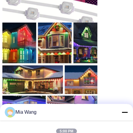
Mia Wang
Διορθωτικό IP67 Φως LED
Ετικέττες:
,
5:00 PM