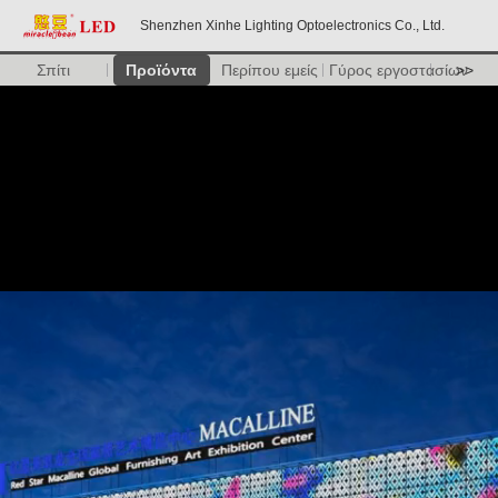
Shenzhen Xinhe Lighting Optoelectronics Co., Ltd.
Σπίτι
Προϊόντα
Περίπου εμείς
Γύρος εργοστασίων
>>