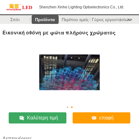
Shenzhen Xinhe Lighting Optoelectronics Co., Ltd.
Σπίτι
Προϊόντα
Περίπου εμείς
Γύρος εργοστασίων
>>
Εικονική οθόνη με φώτα πλήρους χρώματος
Καλύτερη τιμή
επαφή
Λεπτομέρειες