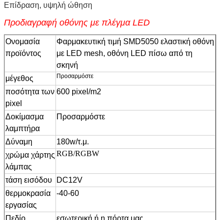
Επίδραση, υψηλή ώθηση
Προδιαγραφή οθόνης με πλέγμα LED
Ονομασία
Φαρμακευτική τιμή SMD5050 ελαστική οθόνη
προϊόντος
με LED mesh, οθόνη LED πίσω από τη
σκηνή
Προσαρμόστε
μέγεθος
ποσότητα των
600 pixel/m2
pixel
Δοκίμασμα
Προσαρμόστε
λαμπτήρα
Δύναμη
180w/τ.μ.
RGB/RGBW
χρώμα χάρτης
λάμπας
τάση εισόδου
DC12V
θερμοκρασία
-40-60
εργασίας
Πεδίο
εσωτερική ή η πόρτα μας