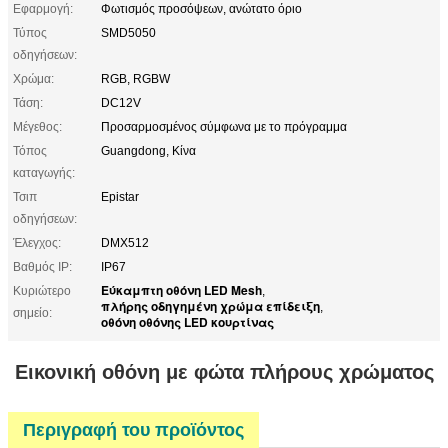
Εφαρμογή:
Φωτισμός προσόψεων, ανώτατο όριο
Τύπος
SMD5050
οδηγήσεων:
Χρώμα:
RGB, RGBW
Τάση:
DC12V
Μέγεθος:
Προσαρμοσμένος σύμφωνα με το πρόγραμμα
Τόπος
Guangdong, Κίνα
καταγωγής:
Τσιπ
Epistar
οδηγήσεων:
Έλεγχος:
DMX512
Βαθμός IP:
IP67
Εύκαμπτη οθόνη LED Mesh
Κυριώτερο
,
πλήρης οδηγημένη χρώμα επίδειξη
,
σημείο:
οθόνη οθόνης LED κουρτίνας
Εικονική οθόνη με φώτα πλήρους χρώματος
Περιγραφή του προϊόντος