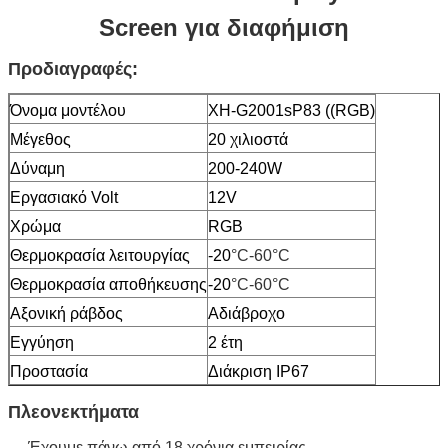
Screen για διαφήμιση
Προδιαγραφές:
Όνομα μοντέλου
XH-G2001sP83 ((RGB)
Μέγεθος
20 χιλιοστά
Δύναμη
200-240W
Εργασιακό Volt
12V
Χρώμα
RGB
Θερμοκρασία λειτουργίας
-20
°C-60°C
Θερμοκρασία αποθήκευσης
-20
°C-60°C
Αξονική ράβδος
Αδιάβροχο
Εγγύηση
2 έτη
Προστασία
Διάκριση IP67
Πλεονεκτήματα
Έχουμε πάνω από 18 χρόνια εμπειρίας.