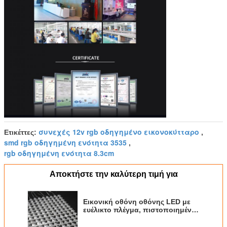
συνεχές 12v rgb οδηγημένο εικονοκύτταρο
Ετικέττες:
,
smd rgb οδηγημένη ενότητα 3535
,
rgb οδηγημένη ενότητα 8.3cm
Αποκτήστε την καλύτερη τιμή για
Εικονική οθόνη οθόνης LED με
ευέλικτο πλέγμα, πιστοποιημένη
CE ROHS, προγραμματισμένη για
διαφήμιση