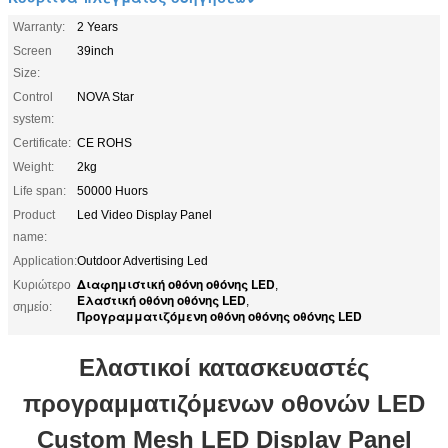
Warranty:
2 Years
Screen
39inch
Size:
Control
NOVA Star
system:
Certificate:
CE ROHS
Weight:
2kg
Life span:
50000 Huors
Product
Led Video Display Panel
name:
Application:
Outdoor Advertising Led
Διαφημιστική οθόνη οθόνης LED
Κυριώτερο
,
Ελαστική οθόνη οθόνης LED
,
σημείο:
Προγραμματιζόμενη οθόνη οθόνης οθόνης LED
Ελαστικοί κατασκευαστές
προγραμματιζόμενων οθονών LED
Custom Mesh LED Display Panel