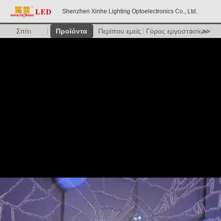
Shenzhen Xinhe Lighting Optoelectronics Co., Ltd.
Σπίτι
Προϊόντα
Περίπου εμείς
Γύρος εργοστασίων
>>