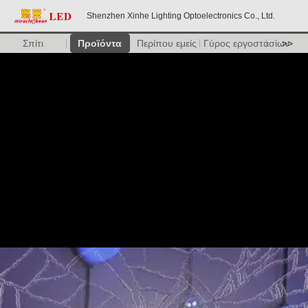
Shenzhen Xinhe Lighting Optoelectronics Co., Ltd.
Σπίτι
Προϊόντα
Περίπου εμείς
Γύρος εργοστασίων
>>